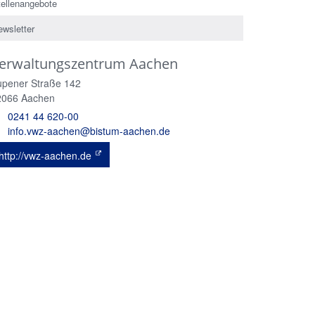
tellenangebote
ewsletter
erwaltungszentrum Aachen
upener Straße 142
2066
Aachen
0241 44 620-00
info.vwz-aachen@bistum-aachen.de
http://vwz-aachen.de