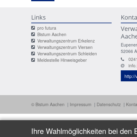
Links
Konta
Verw
pro futura
Bistum Aachen
Aach
Verwaltungszentrum Erkelenz
Eupener
Verwaltungszentrum Viersen
52066
A
Verwaltungszentrum Schleiden
024
Meldestelle Hinweisgeber
inf
http:/
© Bistum Aachen
Impressum
Datenschutz
Konta
Ihre Wahlmöglichkeiten bei den 