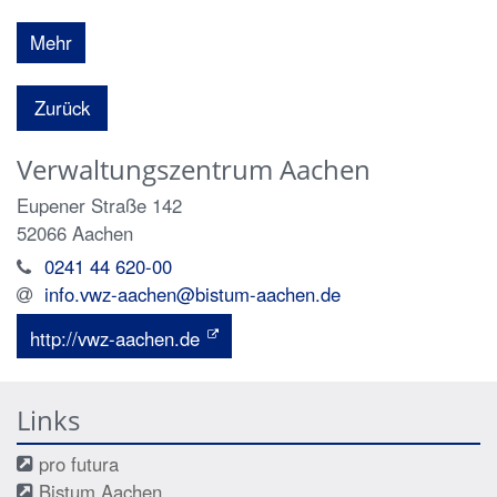
Mehr
Zurück
Verwaltungszentrum Aachen
Eupener Straße 142
52066
Aachen
0241 44 620-00
info.vwz-aachen@bistum-aachen.de
http://vwz-aachen.de
Links
pro futura
Bistum Aachen