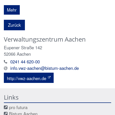
Mehr
Zurück
Verwaltungszentrum Aachen
Eupener Straße 142
52066
Aachen
0241 44 620-00
info.vwz-aachen@bistum-aachen.de
http://vwz-aachen.de
Links
pro futura
Bistum Aachen