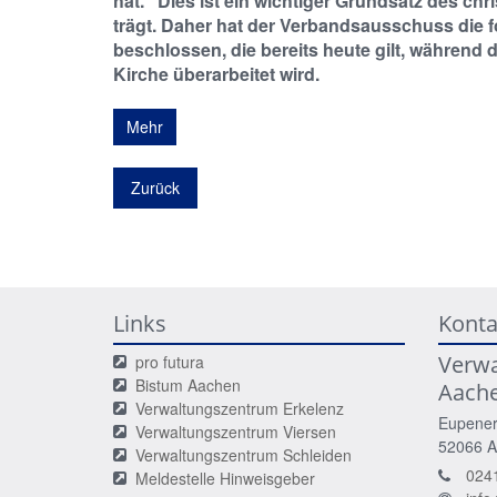
hat." Dies ist ein wichtiger Grundsatz des c
trägt. Daher hat der Verbandsausschuss die f
beschlossen, die bereits heute gilt, während
Kirche überarbeitet wird.
Mehr
Zurück
Links
Konta
Verw
pro futura
Bistum Aachen
Aach
Verwaltungszentrum Erkelenz
Eupener
Verwaltungszentrum Viersen
52066
A
Verwaltungszentrum Schleiden
024
Meldestelle Hinweisgeber