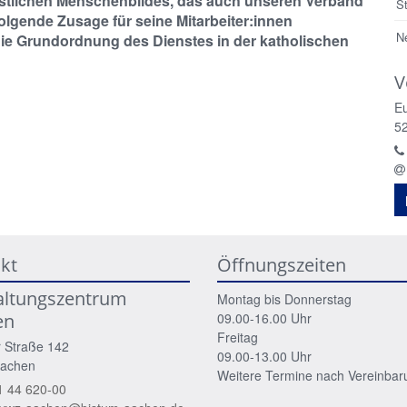
hristlichen Menschenbildes, das auch unseren Verband
S
olgende Zusage für seine Mitarbeiter:innen
N
 die Grundordnung des Dienstes in der katholischen
V
E
5
kt
Öffnungszeiten
altungszentrum
Montag bis Donnerstag
en
09.00-16.00 Uhr
Freitag
 Straße 142
09.00-13.00 Uhr
achen
Weitere Termine nach Vereinbar
1 44 620-00