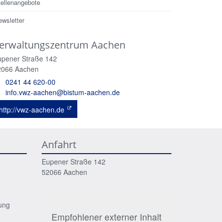
tellenangebote
ewsletter
erwaltungszentrum Aachen
upener Straße 142
2066
Aachen
0241 44 620-00
info.vwz-aachen@bistum-aachen.de
http://vwz-aachen.de
Anfahrt
Eupener Straße 142
52066
Aachen
ung
Empfohlener externer Inhalt