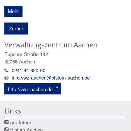
Mehr
Zurück
Verwaltungszentrum Aachen
Eupener Straße 142
52066
Aachen
0241 44 620-00
info.vwz-aachen@bistum-aachen.de
http://vwz-aachen.de
Links
pro futura
Bistum Aachen